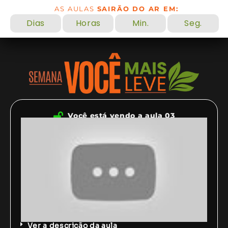
AS AULAS
SAIRÃO DO AR EM:
Dias
Horas
Min.
Seg.
Você está vendo a aula 03
Ver a descrição da aula