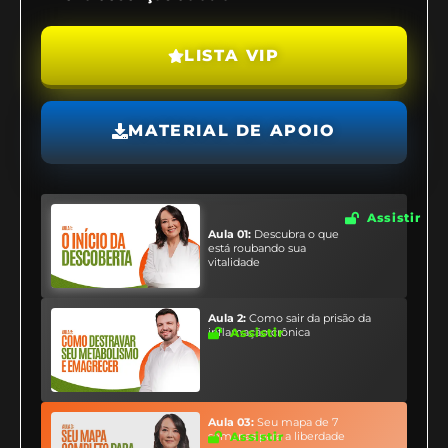
LISTA VIP
MATERIAL DE APOIO
Assistir
Aula 01:
Descubra o que
está roubando sua
vitalidade
Aula 2:
Como sair da prisão da
inflamação crônica
Assistir
Aula 03:
Seu mapa de 7
semanas para a liberdade
Assistir