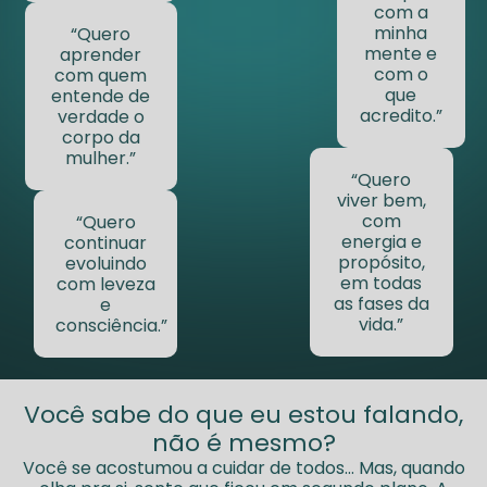
com a
minha
“Quero
mente e
aprender
com o
com quem
que
entende de
acredito.”
verdade o
corpo da
mulher.”
“Quero
viver bem,
com
“Quero
energia e
continuar
propósito,
evoluindo
em todas
com leveza
as fases da
e
vida.”
consciência.”
Você sabe do que eu estou falando,
não é mesmo?
Você se acostumou a cuidar de todos… Mas, quando