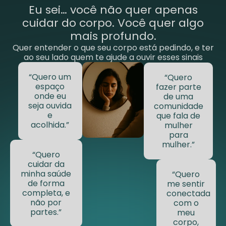
Eu sei… você não quer apenas
cuidar do corpo. Você quer algo
mais profundo.
Quer entender o que seu corpo está pedindo, e ter
ao seu lado quem te ajude a ouvir esses sinais
“Quero um
“Quero
espaço
fazer parte
onde eu
de uma
seja ouvida
comunidade
e
que fala de
acolhida.”
mulher
para
mulher.”
“Quero
cuidar da
minha saúde
“Quero
de forma
me sentir
completa, e
conectada
não por
com o
partes.”
meu
corpo,