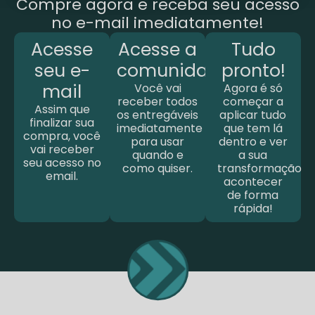
Compre agora e receba seu acesso
no e-mail imediatamente!
Acesse
Acesse a
Tudo
seu e-
comunidade
pronto!
mail
Você vai
Agora é só
receber todos
começar a
Assim que
os entregáveis
aplicar tudo
finalizar sua
imediatamente
que tem lá
compra, você
para usar
dentro e ver
vai receber
quando e
a sua
seu acesso no
como quiser.
transformação
email.
acontecer
de forma
rápida!