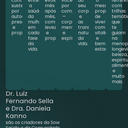
contínuo,
entendem
evoluindo
você
do
o
feminin
sustentado
a
mês
por
seu
mesmo
com
por
saúde
após
completo
corpo
propósito
trilhas
autoconhecimento,
da
mês,
—
e
de
temáti
presença
mulher
com
corpo,
as
viver
que
e
em
leveza
mente
transformações
com
te
propósito.
cada
e
e
naturais
vitalidade
guiam
fase
propósito.
espírito.
da
e
na
da
vida.
bem-
menop
vida.
estar.
longev
beleza,
espirit
alimen
e
muito
mais.
Dr. Luiz
Fernando Sella
e Dra. Daniela
Kanno
são os criadores da Sow
Saúde e da Comunidade