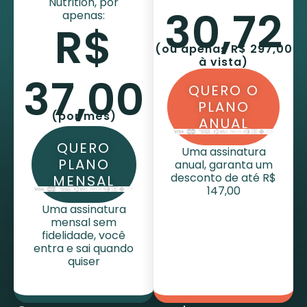
Nutrition, por
30,72
apenas:
R$
(ou apenas R$ 297,00
à vista)
37,00
QUERO O
PLANO
(por mês)
ANUAL
QUERO
Uma assinatura
PLANO
anual, garanta um
desconto de até R$
MENSAL
147,00
Uma assinatura
mensal sem
fidelidade, você
entra e sai quando
quiser