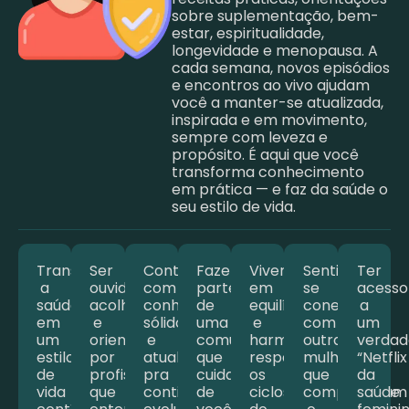
sobre suplementação, bem-
estar, espiritualidade,
longevidade e menopausa. A
cada semana, novos episódios
e encontros ao vivo ajudam
você a manter-se atualizada,
inspirada e em movimento,
sempre com leveza e
propósito. É aqui que você
transforma conhecimento
em prática — e faz da saúde o
seu estilo de vida.
Transformar
Ser
Contar
Fazer
Viver
Sentir-
Ter
a
ouvida,
com
parte
em
se
acesso
saúde
acolhida
conhecimento
de
equilíbrio
conectada
a
em
e
sólido
uma
e
com
um
um
orientada
e
comunidade
harmonia,
outras
verdad
estilo
por
atualizado,
que
respeitando
mulheres
“Netflix
de
profissionais
pra
cuida
os
que
da
vida
que
continuar
de
ciclos
compartilham
saúde