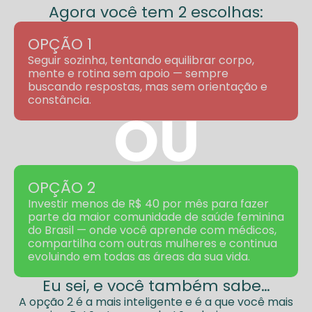
Agora você tem 2 escolhas:
OPÇÃO 1
Seguir sozinha, tentando equilibrar corpo,
mente e rotina sem apoio — sempre
buscando respostas, mas sem orientação e
constância.
OPÇÃO 2
Investir menos de R$ 40 por mês para fazer
parte da maior comunidade de saúde feminina
do Brasil — onde você aprende com médicos,
compartilha com outras mulheres e continua
evoluindo em todas as áreas da sua vida.
Eu sei, e você também sabe…
A opção 2 é a mais inteligente e é a que você mais