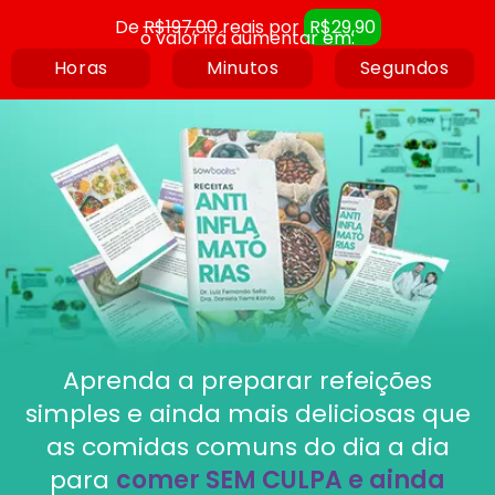
De
R$197,00
reais por
R$29,90
o valor irá aumentar em:
Horas
Minutos
Segundos
Aprenda a preparar refeições
simples e ainda mais deliciosas que
as comidas comuns do dia a dia
para
comer SEM CULPA e ainda