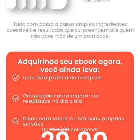
Tudo com passo a passo simples, ingredientes
acessíveis e resultados que surpreendem até quem
não abre mão de um bom doce.
Adquirindo seu ebook agora,
você ainda leva:
Uma lista prática de compras
Orientações para manter os
resultados no dia a dia
Dicas para variar e criar suas próprias
versões
De
R$49,90
por apenas