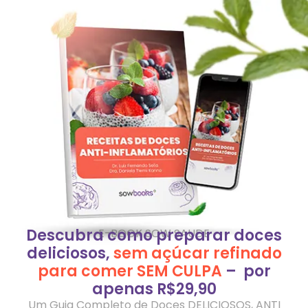
Descubra como preparar doces
E-BOOK SOW SAUDE
deliciosos,
sem açúcar refinado
para comer SEM CULPA
– por
apenas R$29,90
Um Guia Completo de Doces DELICIOSOS, ANTI