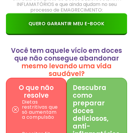
INFLAMATÓRIOS e que ainda ajudam no seu
processo de EMAGRECIMENTO:
QUERO GARANTIR MEU E-BOOK
Você tem aquele vício em doces
que não consegue abandonar
mesmo levando uma vida
saudável?
O que não
Descubra
resolve
como
Dietas
preparar
restritivas que
doces
só aumentam
a compulsão
deliciosos,
anti-