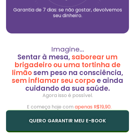
Garantia de 7 dias: se não gostar, devolvemos
seu dinheiro.
Imagine...
Sentar à mesa,
saborear um
brigadeiro ou uma tortinha de
limão
sem peso na consciência,
sem inflamar seu corpo
e ainda
cuidando da sua saúde.
Agora isso é possível.
E começa hoje com
apenas R$19,90.
QUERO GARANTIR MEU E-BOOK