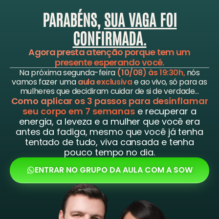
PARABÉNS,
SUA VAGA FOI
CONFIRMADA.
Agora presta atenção porque tem um
presente esperando você.
Na próxima segunda-feira
(10/08) às 19:30h,
nós
vamos fazer uma
aula exclusiva
e ao vivo, só para as
mulheres que decidiram cuidar de si de verdade…
Como aplicar os 3 passos para desinflamar
seu corpo em 7 semanas
e recuperar a
energia, a leveza e a mulher que você era
antes da fadiga, mesmo que você já tenha
tentado de tudo, viva cansada e tenha
pouco tempo no dia.
ENTRAR NO GRUPO DA AULA COM A SOW