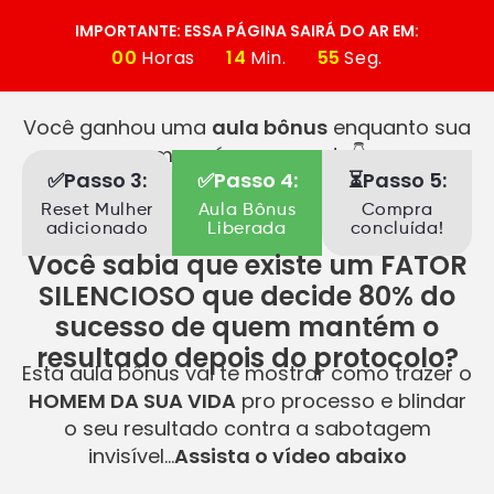
IMPORTANTE: ESSA PÁGINA SAIRÁ DO AR EM:
00
Horas
14
Min.
55
Seg.
Você ganhou uma
aula bônus
enquanto sua
compra é processada👇
✅Passo 3:
✅Passo 4:
⏳Passo 5:
Reset Mulher
Aula Bônus
Compra
adicionado
Liberada
concluída!
Você sabia que existe um
FATOR
SILENCIOSO
que decide 80% do
sucesso de quem mantém o
resultado depois do protocolo?
Esta aula bônus vai te mostrar como trazer o
HOMEM DA SUA VIDA
pro processo e blindar
o seu resultado contra a sabotagem
invisível…
Assista o vídeo abaixo