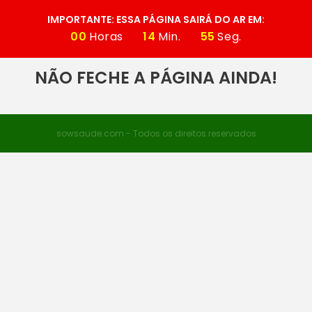
IMPORTANTE: ESSA PÁGINA SAIRÁ DO AR EM:
00
Horas
14
Min.
55
Seg.
NÃO FECHE A PÁGINA AINDA!
sowsaude.com - Todos os direitos reservados