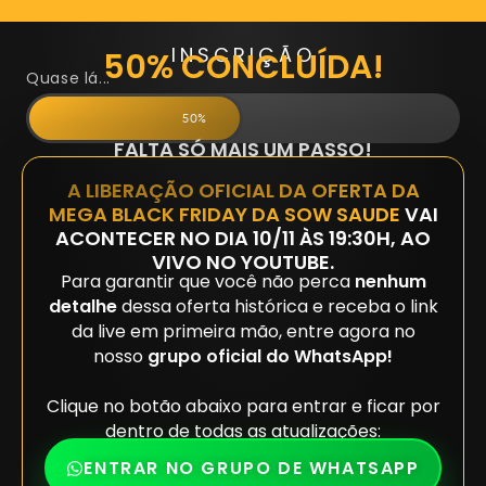
INSCRIÇÃO
50% CONCLUÍDA!
Quase lá...
50%
FALTA SÓ MAIS UM PASSO!
A LIBERAÇÃO OFICIAL DA OFERTA DA
MEGA BLACK FRIDAY DA SOW SAUDE
VAI
ACONTECER NO DIA 10/11 ÀS 19:30H, AO
VIVO NO YOUTUBE.
Para garantir que você não perca
nenhum
detalhe
dessa oferta histórica e receba o link
da live em primeira mão, entre agora no
nosso
grupo oficial do WhatsApp!
Clique no botão abaixo para entrar e ficar por
dentro de todas as atualizações:
ENTRAR NO GRUPO DE WHATSAPP