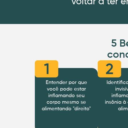
voltar a ter 
5 B
conq
Entender por que
Identific
você pode estar
invis
inflamando seu
inflam
corpo mesmo se
insônia à
alimentando "direito"
alim