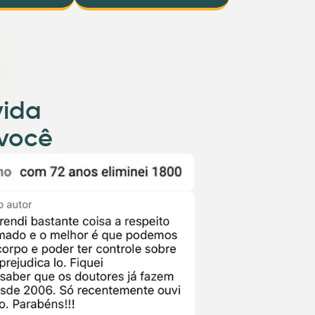
vida
 você