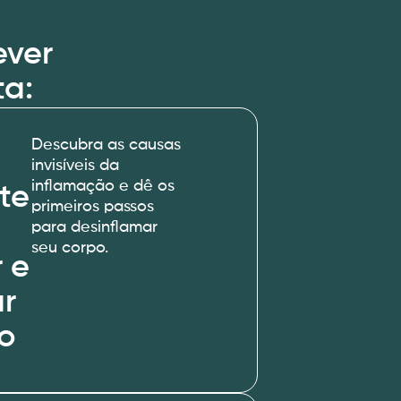
ever
ta:
Descubra as causas
invisíveis da
inflamação e dê os
te
primeiros passos
e
para desinflamar
seu corpo.
 e
ar
po