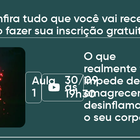
fira tudo que você vai rec
 fazer sua inscrição gratui
O que
realmente 
30/09
Aula
impede d
às
1
emagrecer
19h30
desinflam
o seu cor