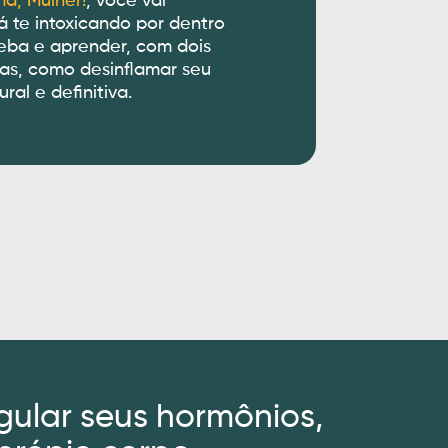
ma, Mulher!
, você vai
á te intoxicando por dentro
eba e aprender, com dois
tas, como desinflamar seu
ral e definitiva.
gular seus hormônios,