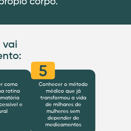
 própio corpo.
 vai
ento:
er como
Conhecer o método
ma rotina
médico que já
lamatória
transformou a vida
cessível e
de milhares de
ural
mulheres sem
depender de
medicamentos