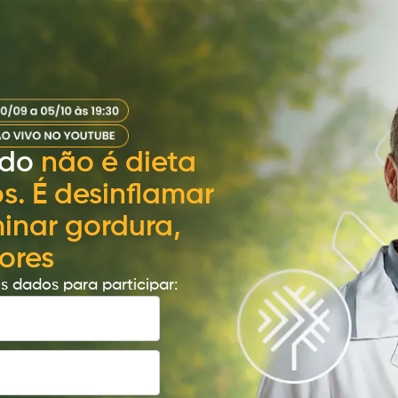
edo
não é dieta
s. É desinflamar
minar gordura,
ores
s dados para participar: