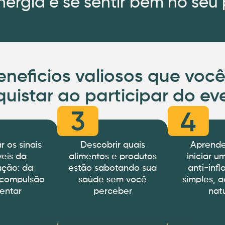
energia e se sentir bem no seu
eneficios valiosos que você
uistar ao participar do ev
ar os sinais
Descobrir quais
Aprend
íveis da
alimentos e produtos
iniciar u
ação: da
estão sabotando sua
anti-inf
 compulsão
saúde sem você
simples, a
entar
perceber
nat