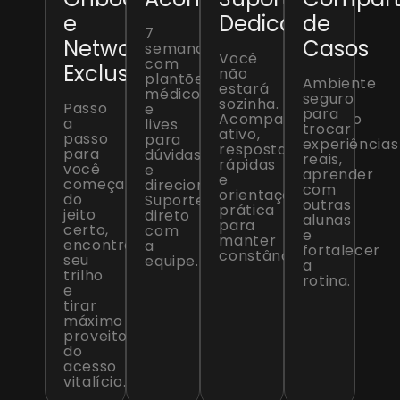
e
Dedicado
de
7
Networking
Casos
semanas
Você
com
Exclusivo
não
plantões
Ambiente
estará
médicos
seguro
sozinha.
Passo
e
para
Acompanhamento
a
lives
trocar
ativo,
passo
para
experiências
respostas
para
dúvidas
reais,
rápidas
você
e
aprender
e
começar
direcionamento.
com
orientação
do
Suporte
outras
prática
jeito
direto
alunas
para
certo,
com
e
manter
encontrar
a
fortalecer
constância.
seu
equipe.
a
trilho
rotina.
e
tirar
máximo
proveito
do
acesso
vitalício.