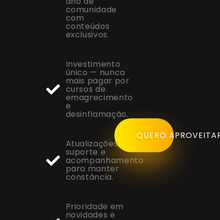
ano de
comunidade
com
conteúdos
exclusivos.
Investimento
único — nunca
mais pagar por
cursos de
emagrecimento
e
desinflamação.
QUERO APROVEITA
Atualizações,
suporte e
acompanhamento
para manter
constância.
Prioridade em
novidades e