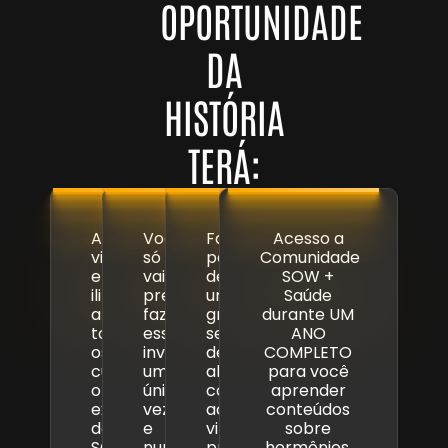
OPORTUNIDADE
DA
HISTÓRIA
TERÁ:
Acesso
Você
Fará
Acesso a
vitalício
só
parte
Comunidade
e
vai
de
SOW +
ilimitado
precisar
um
Saúde
a
fazer
grupo
durante UM
todos
esse
seleto
ANO
os
investimento
de
COMPLETO
cursos
uma
alunas
para você
online
única
com
aprender
existentes
vez
acesso
conteúdos
da
e
vitalício,
sobre
SOW
nunca
prioridade
hormônios,