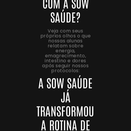
COM A SOW
SAÚDE?
Veja com seus
próprios olhos o que
nossas alunas
relatam sobre
energia,
emagrecimento,
intestino e dores
após seguir nossos
protocolos:
A SOW SAÚDE
JÁ
TRANSFORMOU
A ROTINA DE