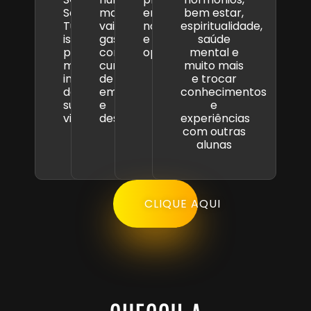
Saúde.
mais
em
bem estar,
Tudo
vai
novidades
espiritualidade,
isso
gastar
e
saúde
pelo
com
oportunidades.
mental e
melhor
cursos
muito mais
investimento
de
e trocar
da
emagrecimento
conhecimentos
sua
e
e
vida!
desinflamação.
experiências
com outras
alunas
CLIQUE AQUI