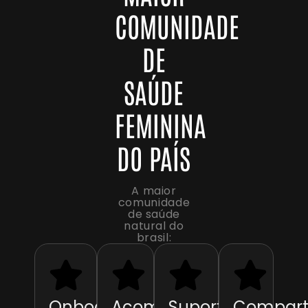
COMUNIDADE
DE
SAÚDE
FEMININA
DO PAÍS
A maior
comunidade
de saúde
natural do
brasil:
Onboarding
Acompanhamento
Suporte
Compart