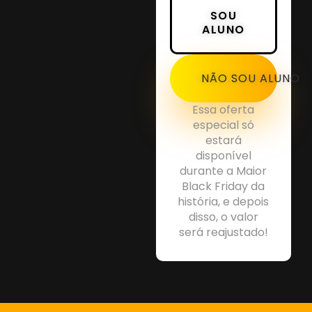
SOU
ALUNO
NÃO SOU ALUNO
Essa oferta
especial só
estará
disponível
durante a Maior
Black Friday da
história, e depois
disso, o valor
será reajustado!