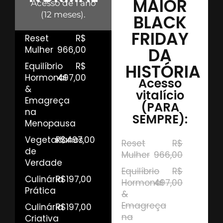
MAIOR
Acesso de 1 ano
(12 meses).
BLACK
FRIDAY
Reset
R$
Mulher
966,00
DA
Equilíbrio
R$
HISTÓRIA
Hormonal
497,00
Acesso
&
vitalício
Emagreça
(PARA
na
SEMPRE):
Menopausa
Vegetarianos
R$497,00
Reset
R$
de
Mulher
966,00
Verdade
Equilíbrio
R$
Culinária
R$197,00
Hormonal
497,00
Prática
&
Emagreça
Culinária
R$197,00
na
Criativa