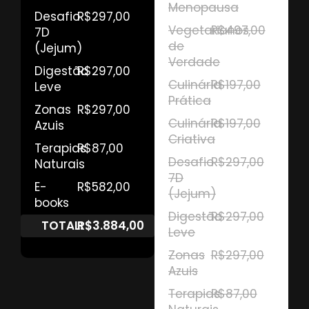
Menopausa
Desafio
R$297,00
Vegetarianos
R$497,00
7D
de
(Jejum)
Verdade
Digestão
R$297,00
Culinária
R$197,00
Leve
Prática
Zonas
R$297,00
Culinária
R$197,00
Azuis
Criativa
Terapias
R$87,00
Desafio
R$297,00
Naturais
7D
E-
R$582,00
(Jejum)
books
Digestão
R$297,00
TOTAL:
R$3.884,00
Leve
Zonas
R$297,00
Azuis
Terapias
R$87,00