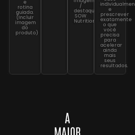
imagem
e
individualme
/
rotina
e
destaque
guiada.
prescrever
SOW
(Incluir
exatamente
Nutrition)
imagem
o que
do
você
produto)
precisa
para
acelerar
ainda
mais
seus
resultados.
A
MAIOR