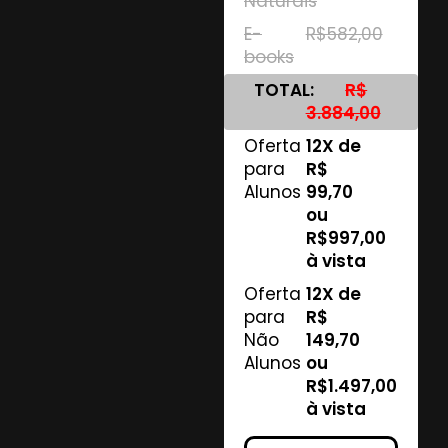
Naturais
E-
R$582,00
books
TOTAL:
R$
3.884,00
Oferta
12X de
para
R$
Alunos
99,70
ou
R$997,00
à vista
Oferta
12X de
para
R$
Não
149,70
Alunos
ou
R$1.497,00
à vista