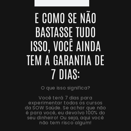
E COMO SE NÃO
BASTASSE TUDO
ISSO, VOCÊ AINDA
TEM A GARANTIA DE
7 DIAS:
O que isso significa?
Você terá 7 dias para
experimentar todos os cursos
da SOW Saúde. Se achar que não
é para você, eu devolvo 100% do
seu dinheiro! Ou seja, aqui você
não tem risco algum!