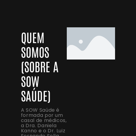
QUEM
SOMOS
(SOBRE A
SOW
SAÚDE)
A SOW Saúde é
formada por um
casal de médicos,
a Dra. Daniela
Kanno e o Dr. Luiz
Fernando Sella.