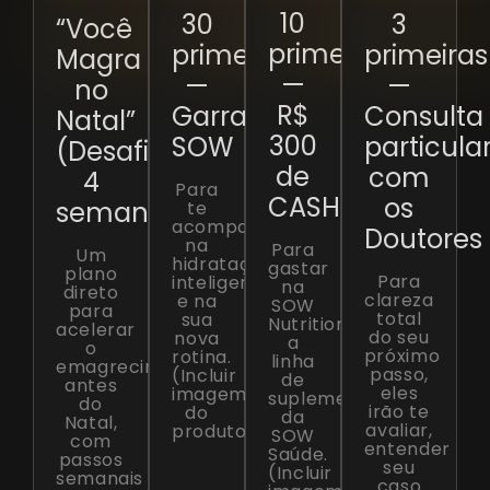
10
30
3
“Você
primeiras
primeiras
primeiras
Magra
—
—
—
no
R$
Garrafa
Consulta
Natal”
300
SOW
particula
(Desafio
de
com
4
Para
CASHBACK
os
semanas)
te
acompanhar
Doutores
na
Para
Um
hidratação
gastar
plano
Para
inteligente
na
direto
clareza
e na
SOW
para
total
sua
Nutrition,
acelerar
do seu
nova
a
o
próximo
rotina.
linha
emagrecimento
passo,
(Incluir
de
antes
eles
imagem
suplementos
do
irão te
do
da
Natal,
avaliar,
produto)
SOW
com
entender
Saúde.
passos
seu
(Incluir
semanais
caso