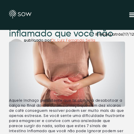
7 sinais de intestino
inflamado que você não
8 meses atrás
(17/1
publicado por
Dr. Luiz Fernando Sella
pode ignorar.
Aquele inchaço persistente que te obriga a desabotoar a
calça no final do dia ou um cansaço que nem dez xícaras
de café conseguem resolver podem ser muito mais do que
apenas estresse. Se você sente uma dificuldade frustrante
para emagrecer e convive com uma ansiedade que
parece surgir do nada, saiba que estes
7 sinais de
intestino inflamado que você não pode ignorar
podem ser