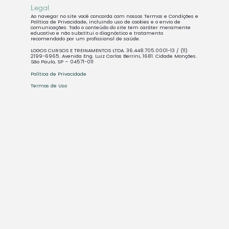
Legal
Ao navegar no site você concorda com nossos Termos e Condições e
Política de Privacidade, incluindo uso de cookies e o envio de
comunicações. Todo o conteúdo do site tem caráter meramente
educativo e não substitui o diagnóstico e tratamento
recomendado por um profissional de saúde.
LOGOS CURSOS E TREINAMENTOS LTDA. 36.448.705.0001-13 / (11)
2199-6965. Avenida Eng. Luiz Carlos Berrini, 1681. Cidade Monções.
São Paulo, SP – 04571-011
Política de Privacidade
Termos de Uso