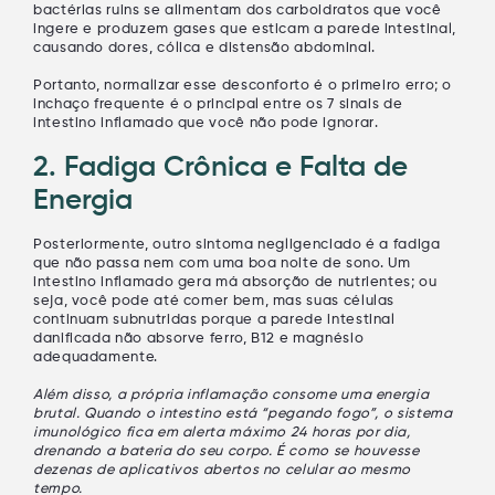
bactérias ruins se alimentam dos carboidratos que você
ingere e produzem gases que esticam a parede intestinal,
causando dores, cólica e distensão abdominal.
Portanto, normalizar esse desconforto é o primeiro erro; o
inchaço frequente é o principal entre os
7 sinais de
intestino inflamado que você não pode ignorar
.
2. Fadiga Crônica e Falta de
Energia
Posteriormente, outro sintoma negligenciado é a fadiga
que não passa nem com uma boa noite de sono. Um
intestino inflamado gera má absorção de nutrientes; ou
seja, você pode até comer bem, mas suas células
continuam subnutridas porque a parede intestinal
danificada não absorve ferro, B12 e magnésio
adequadamente.
Além disso, a própria inflamação consome uma energia
brutal. Quando o intestino está “pegando fogo”, o sistema
imunológico fica em alerta máximo 24 horas por dia,
drenando a bateria do seu corpo. É como se houvesse
dezenas de aplicativos abertos no celular ao mesmo
tempo.