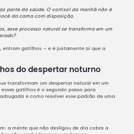
e faz parte da saúde. O cortisol da manhã não é
a você da cama com disposição.
s, esse processo natural se transforma em um
lerado?
l, entram
gatilhos
— e é justamente aí que a
ilhos do despertar noturno
 que transformam um despertar natural em um
 esses gatilhos é o segundo passo para
madrugada e como resolver esse padrão de uma
um: a
mente que não desligou de dia
cobra a