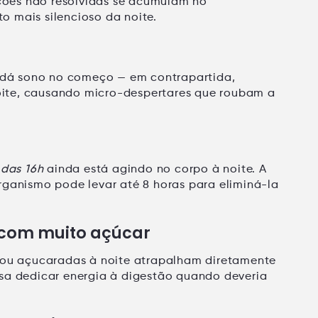
ões não resolvidas se acumulam no
 mais silencioso da noite.
é dá sono no começo — em contrapartida,
ite
, causando micro-despertares que roubam a
 das 16h
ainda está agindo no corpo à noite. A
rganismo pode levar até 8 horas para eliminá-la
 com muito açúcar
s ou açucaradas à noite atrapalham diretamente
sa dedicar energia à digestão quando deveria