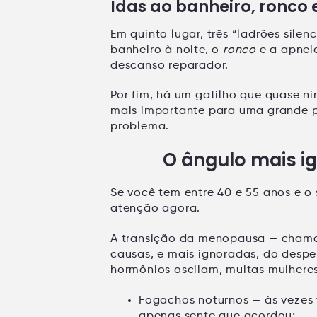
Idas ao banheiro, ronco 
Em quinto lugar, três “ladrões sile
banheiro à noite, o
ronco
e a
apnei
descanso reparador.
Por fim, há um gatilho que quase n
mais importante
para uma grande p
problema.
O ângulo mais 
Se você tem entre
40 e 55 anos
e o
atenção agora.
A
transição da menopausa
— cham
causas, e mais ignoradas, do despe
hormônios oscilam, muitas mulhere
Fogachos noturnos
— às vezes 
apenas sente que acordou;