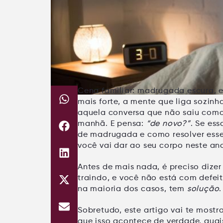
Cena familiar: madrugada escura, 
mais forte, a mente que liga sozinh
aquela conversa que não saiu como 
manhã
. E pensa:
“de novo?”
. Se ess
de madrugada e como resolver
esse
você vai dar ao seu corpo neste an
Antes de mais nada, é preciso dize
traindo
, e você
não está com defei
na maioria dos casos, tem
solução
.
Sobretudo, este artigo vai te mostr
que isso acontece de verdade, quais