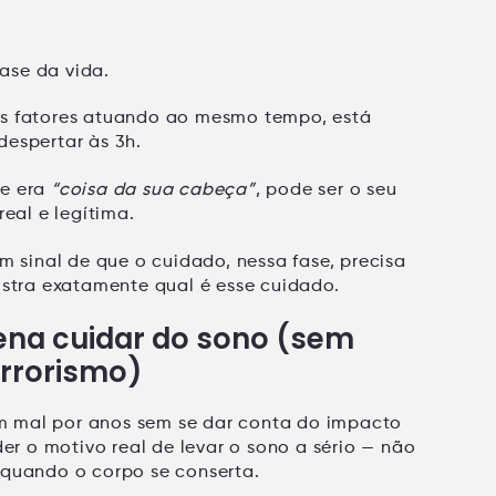
ase da vida.
es fatores atuando ao mesmo tempo, está
despertar às 3h
.
ue era
“coisa da sua cabeça”
, pode ser o seu
eal e legítima
.
um sinal de que o cuidado, nessa fase, precisa
ostra exatamente qual é esse cuidado.
pena cuidar do sono (sem
errorismo)
m mal por anos sem se dar conta do impacto
der o motivo real de levar o sono a sério — não
 quando o corpo se conserta
.