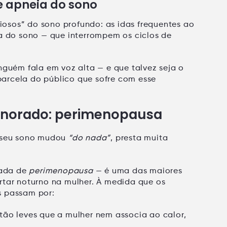
e apneia do sono
nciosos” do sono profundo: as idas frequentes ao
a do sono
— que interrompem os ciclos de
inguém fala em voz alta — e que talvez seja
o
arcela do público que sofre com esse
ignorado: perimenopausa
 seu sono mudou
“do nada”
, presta muita
ada de
perimenopausa
— é uma das maiores
rtar noturno na mulher. À medida que os
s passam por:
tão leves que a mulher nem associa ao calor,