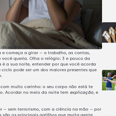
e de repente você acorda. O coração batendo
a e começa a girar — o trabalho, as contas,
você queria. Olha o relógio:
3 e pouco da
a é a sua noite, entender
por que você acorda
 ciclo pode ser um dos maiores presentes que
o.
r com muito carinho: o seu corpo
não está te
to
. Acordar no meio da noite tem
explicação
, e
ar — sem terrorismo, com a ciência na mão — por
 são os principais gatilhos que muita gente