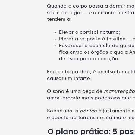
Quando o corpo passa a dormir mal
saem do lugar — e a ciência mostra
tendem a:
Elevar o cortisol
noturno;
Piorar a resposta à insulina
— o
Favorecer o acúmulo da gordur
fica entre os órgãos e que a
Am
de risco para o coração.
Em contrapartida, é preciso ter c
causar um infarto
.
O sono é uma peça de
manutenção
amor-próprio mais poderosos que e
Sobretudo, o
pânico
é justamente o
é oposto ao terrorismo:
calma e m
O plano prático: 5 p