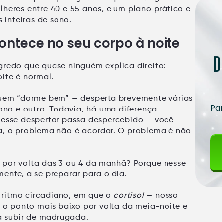
lheres entre 40 e 55 anos, e um plano prático e
s inteiras de sono
.
ontece no seu corpo à noite
D
gredo que quase ninguém explica direito:
oite é normal
.
 quem “dorme bem” — desperta brevemente
várias
Pa
sono e outro. Todavia, há uma diferença
 esse despertar passa despercebido — você
a,
o problema não é acordar. O problema é não
 por volta das
3 ou 4 da manhã
? Porque nesse
mente, a se preparar para o dia.
o
ritmo circadiano
, em que o
cortisol
— nosso
 o ponto mais baixo por volta da meia-noite e
 subir de madrugada
.