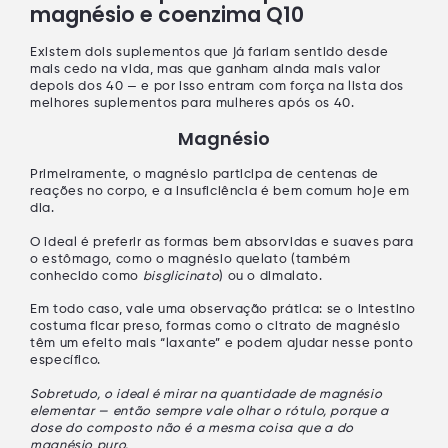
magnésio e coenzima Q10
Existem dois suplementos que já fariam sentido desde
mais cedo na vida, mas que ganham ainda mais valor
depois dos 40 — e por isso entram com força na lista dos
melhores suplementos para mulheres após os 40.
Magnésio
Primeiramente, o
magnésio
participa de
centenas de
reações
no corpo, e a insuficiência é bem comum hoje em
dia.
O ideal é preferir as
formas bem absorvidas e suaves
para
o estômago, como o
magnésio quelato
(também
conhecido como
bisglicinato
) ou o
dimalato
.
Em todo caso, vale uma observação prática: se o intestino
costuma ficar preso, formas como o
citrato de magnésio
têm um efeito mais “laxante” e podem ajudar nesse ponto
específico.
Sobretudo, o ideal é mirar na quantidade de
magnésio
elementar
— então sempre vale olhar o rótulo, porque a
dose do composto
não é a mesma coisa
que a do
magnésio puro.