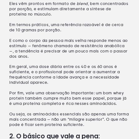
Eles vêm prontos em formato de
blend
, bem concentrados
por porção, e estimulam diretamente a
síntese de
proteína no músculo
.
Em termos práticos, uma referência razoável é de cerca
de
10 gramas por porção
.
E como o corpo da pessoa mais velha responde menos ao
estímulo — fenômeno chamado de
resistência anabólica
—, a tendência é precisar de um pouco mais com o passar
dos anos.
Em geral, uma dose diária entre os 40 e os 60 anos é
suficiente, e o profissional pode orientar a aumentar a
frequência conforme a idade avança e a necessidade
individual aparece.
Por fim, vale uma observação importante: um bom
whey
protein
também cumpre muito bem esse papel, porque já
é uma proteína completa e rica nesses aminoácidos.
Ou seja, os aminoácidos essenciais são apenas uma forma
mais concentrada
— não um “milagre superior”. O que não
pode é ficar
sem proteína suficiente
.
2. O básico que vale a pena: