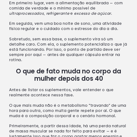
Em primeiro lugar, vem a
alimentação equilibrada
— com
comida de verdade e o mínimo possível de
ultraprocessados
,
refrigerante
e
excesso de açúcar
.
Em seguida, vem uma
boa noite de sono
, uma
atividade
física regular
e o
cuidado com o estresse
do dia a dia.
Sobretudo, sem essa base, o suplemento vira só um
detalhe caro. Com ela, o suplemento
potencializa
o que já
está funcionando. Por isso, o ponto de partida deve ser
sempre por aqui — antes de qualquer cápsula entrar na
rotina.
O que de fato muda no corpo da
mulher depois dos 40
Antes de listar os suplementos, vale entender o que
realmente acontece nessa fase.
O que mais muda
não é o metabolismo “travando”
de uma
hora para outra, como muita gente repete por aí. O que
muda é a
composição corporal
e o
cenário hormonal
.
Primeiramente, a partir dessa idade, há uma
perda natural
de massa muscular
se nada for feito para evitar — e é
justamente isso que faz o corpo gastar menos energia e