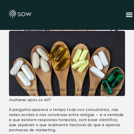
Os melhores suplementos
1 mês atrás
(23/06/
publicado por
Dr. Luiz Fernando Sella
para mulheres após os 40
Depois de uma certa fase da vida, é natural surgir aquela
dúvida: afinal,
quais são os melhores suplementos para
mulheres após os 40
?
A pergunta aparece o tempo todo nos consultórios, nas
redes sociais e nas conversas entre amigas — e a verdade
é que existem respostas honestas, com base científica,
que separam o que realmente funciona do que é apenas
promessa de marketing.