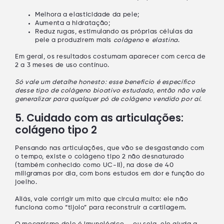
Melhora a elasticidade
da pele;
Aumenta a hidratação
;
Reduz rugas
, estimulando as próprias células da
pele a produzirem mais
colágeno
e
elastina
.
Em geral, os resultados costumam aparecer com cerca de
2 a 3 meses de uso contínuo
.
Só vale um detalhe honesto: esse benefício é específico
desse tipo de colágeno bioativo
estudado, então
não vale
generalizar
para qualquer pó de colágeno vendido por aí.
5. Cuidado com as articulações:
colágeno tipo 2
Pensando nas articulações, que vão se desgastando com
o tempo, existe o
colágeno tipo 2 não desnaturado
(também conhecido como
UC-II
), na dose de
40
miligramas por dia
, com bons estudos em
dor e função do
joelho
.
Aliás, vale corrigir um mito que circula muito: ele
não
funciona como “tijolo”
para reconstruir a cartilagem.