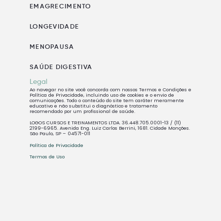
EMAGRECIMENTO
LONGEVIDADE
MENOPAUSA
SAÚDE DIGESTIVA
Legal
Ao navegar no site você concorda com nossos Termos e Condições e
Política de Privacidade, incluindo uso de cookies e o envio de
comunicações. Todo o conteúdo do site tem caráter meramente
educativo e não substitui o diagnóstico e tratamento
recomendado por um profissional de saúde.
LOGOS CURSOS E TREINAMENTOS LTDA. 36.448.705.0001-13 / (11)
2199-6965. Avenida Eng. Luiz Carlos Berrini, 1681. Cidade Monções.
São Paulo, SP – 04571-011
Política de Privacidade
Termos de Uso