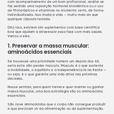
com acompanhamento de um bom profissional, avaliar se
faz sentido uma
reposição hormonal bioidêntica
ou o uso
de
fitoterápicos e vitaminas
no momento certo, de forma
individualizada. Isso muda a vida — muito mais do que
qualquer cápsula isolada.
Dito isso,
existem sim suplementos com base científica
boa
que ajudam a atravessar essa fase com mais saúde.
Vamos a eles.
1. Preservar a massa muscular:
aminoácidos essenciais
Se houvesse uma prioridade número um depois dos 40,
seria esta:
não perder músculo
. Músculo é o que sustenta
a
mobilidade
, o
equilíbrio
e a
independência
lá na frente —
ou seja, é o que garante uma vida ativa nas próximas
décadas.
Nesse sentido, para quem treina e quer manter ou ganhar
massa muscular, uma boa estratégia são os
aminoácidos
essenciais
.
São
nove aminoácidos
que o corpo não consegue produzir
e que precisam vir da alimentação ou da suplementação.