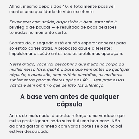
Afinal, mesmo depois dos 40, é totalmente possível
manter uma qualidade de vida excelente.
Envelhecer com saúde
,
disposição
e
bem-estar
não é
privilégio de poucas — é resultado de boas decisões
tomadas no momento certo.
Sobretudo, o segredo está em
não esperar adoecer
para
só então correr atrás. A proposta aqui é diferente:
impulsionar a saúde
antes
que os problemas apareçam.
Neste artigo, você vai descobrir o que muda no corpo da
mulher nessa fase, qual é a base que vem antes de qualquer
cápsula, e quais são, com critério científico, os melhores
suplementos para mulheres após os 40 — sem promessas
vazias e sem omitir o que de fato faz diferença.
A base vem antes de qualquer
cápsula
Antes de mais nada, é preciso reforçar uma verdade que
muita gente ignora:
nada substitui uma boa base
. Não
adianta gastar dinheiro com vários potes se o principal
estiver descuidado.