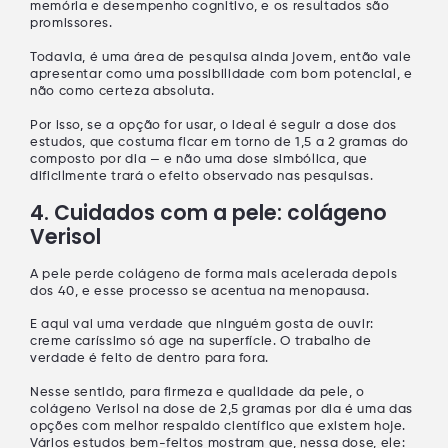
memória e desempenho cognitivo
, e os resultados são
promissores.
Todavia, é uma área de pesquisa ainda jovem, então vale
apresentar como uma
possibilidade com bom potencial
, e
não como certeza absoluta.
Por isso, se a opção for usar, o ideal é seguir a
dose dos
estudos
, que costuma ficar em torno de
1,5 a 2 gramas do
composto por dia
— e não uma dose simbólica, que
dificilmente trará o efeito observado nas pesquisas.
4. Cuidados com a pele: colágeno
Verisol
A pele perde colágeno de forma mais acelerada depois
dos 40, e esse processo se acentua na
menopausa
.
E aqui vai uma verdade que ninguém gosta de ouvir:
creme caríssimo só age na superfície
. O trabalho de
verdade é feito
de dentro para fora
.
Nesse sentido, para
firmeza e qualidade da pele
, o
colágeno Verisol
na dose de
2,5 gramas por dia
é uma das
opções com
melhor respaldo científico
que existem hoje.
Vários estudos bem-feitos mostram que, nessa dose, ele: