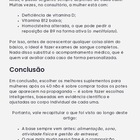
Muitas vezes, no consultório, a mulher está com:
Deficiência de vitamina D
;
Vitamina B12 baixa
;
Homocisteína alterada
, o que pode pedir a
reposição de
B9 na forma ativa
(o
metilfolato
).
Por isso, antes de acrescentar qualquer coisa além do
básico, o ideal é fazer
exames de sangue completos
.
Nada disso substitui o
acompanhamento médico
, que é
quem vai avaliar cada caso de forma personalizada.
Conclusão
Em conclusão, escolher os melhores suplementos para
mulheres após os 40 não é sobre comprar todos os potes
que aparecem na propaganda — é sobre
fazer escolhas
inteligentes
, baseadas em evidência científica e
ajustadas ao corpo individual de cada uma.
Portanto, vale recapitular o que foi visto ao longo deste
artigo:
A
base
sempre vem antes:
alimentação
,
sono
,
atividade física
e
gestão do estresse
;
O que mais muda nessa fase é a
composição