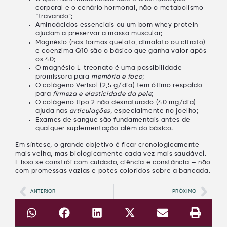
corporal
e o
cenário hormonal
, não o metabolismo
“travando”;
Aminoácidos essenciais
ou um bom
whey protein
ajudam a preservar a massa muscular;
Magnésio
(nas formas quelato, dimalato ou citrato)
e
coenzima Q10
são o básico que ganha valor após
os 40;
O
magnésio L-treonato
é uma possibilidade
promissora para
memória e foco
;
O
colágeno Verisol
(2,5 g/dia) tem ótimo respaldo
para
firmeza e elasticidade da pele
;
O
colágeno tipo 2 não desnaturado
(40 mg/dia)
ajuda nas
articulações
, especialmente no joelho;
Exames de sangue
são fundamentais antes de
qualquer suplementação além do básico.
Em síntese, o grande objetivo é ficar
cronologicamente
mais velha
, mas
biologicamente cada vez mais saudável
.
E isso se constrói com cuidado, ciência e constância — não
com promessas vazias e potes coloridos sobre a bancada.
ANTERIOR
PRÓXIMO