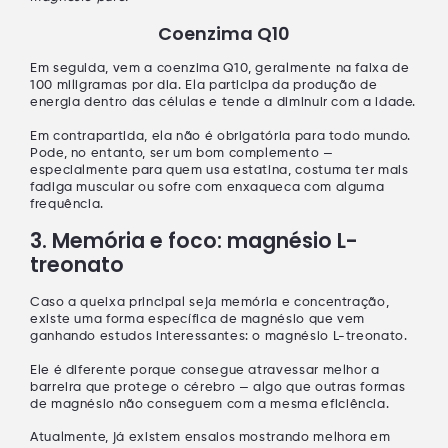
Coenzima Q10
Em seguida, vem a
coenzima Q10
, geralmente na faixa de
100 miligramas por dia
. Ela participa da
produção de
energia
dentro das células e tende a diminuir com a idade.
Em contrapartida, ela não é obrigatória para todo mundo.
Pode, no entanto, ser um bom complemento —
especialmente para quem usa
estatina
, costuma ter
mais
fadiga muscular
ou sofre com
enxaqueca
com alguma
frequência.
3. Memória e foco: magnésio L-
treonato
Caso a queixa principal seja
memória e concentração
,
existe uma forma específica de magnésio que vem
ganhando estudos interessantes: o
magnésio L-treonato
.
Ele é diferente porque consegue
atravessar melhor a
barreira
que protege o cérebro — algo que outras formas
de magnésio não conseguem com a mesma eficiência.
Atualmente, já existem ensaios mostrando
melhora em