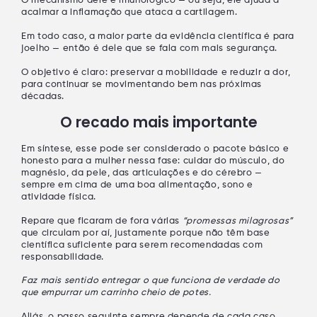
O mecanismo dele é
imunológico
— ou seja, ele ajuda a
acalmar a inflamação
que ataca a cartilagem.
Em todo caso, a maior parte da evidência científica é para
joelho
— então é dele que se fala com mais segurança.
O objetivo é claro:
preservar a mobilidade
e
reduzir a dor
,
para continuar se movimentando bem nas próximas
décadas.
O recado mais importante
Em síntese, esse pode ser considerado o pacote básico e
honesto para a mulher nessa fase: cuidar do
músculo
, do
magnésio
, da
pele
, das
articulações
e do
cérebro
—
sempre em cima de uma
boa alimentação
,
sono
e
atividade física
.
Repare que ficaram de fora várias
“promessas milagrosas”
que circulam por aí, justamente porque
não têm base
científica suficiente
para serem recomendadas com
responsabilidade.
Faz mais sentido entregar o que funciona de verdade do
que empurrar um carrinho cheio de potes.
Aliás, o passo seguinte sempre depende de cada caso.