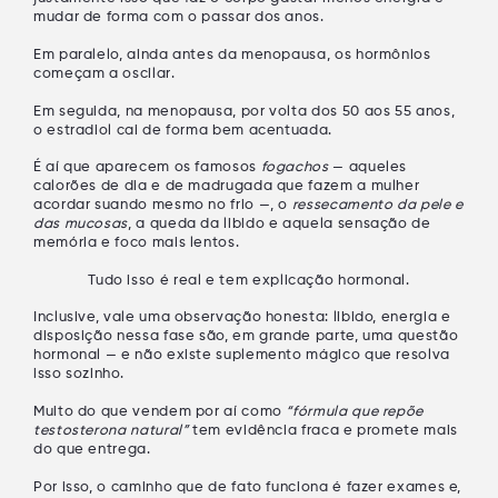
mudar de forma com o passar dos anos.
Em paralelo, ainda antes da menopausa, os hormônios
começam a
oscilar
.
Em seguida, na menopausa, por volta dos
50 aos 55 anos
,
o
estradiol cai de forma bem acentuada
.
É aí que aparecem os famosos
fogachos
— aqueles
calorões de dia e de madrugada que fazem a mulher
acordar suando mesmo no frio —, o
ressecamento da pele e
das mucosas
, a
queda da libido
e aquela sensação de
memória e foco mais lentos
.
Tudo isso é real e tem explicação hormonal.
Inclusive, vale uma observação honesta:
libido, energia e
disposição
nessa fase são, em grande parte, uma questão
hormonal
— e não existe suplemento mágico que resolva
isso sozinho.
Muito do que vendem por aí como
“fórmula que repõe
testosterona natural”
tem evidência fraca e promete mais
do que entrega.
Por isso, o caminho que de fato funciona é fazer
exames
e,