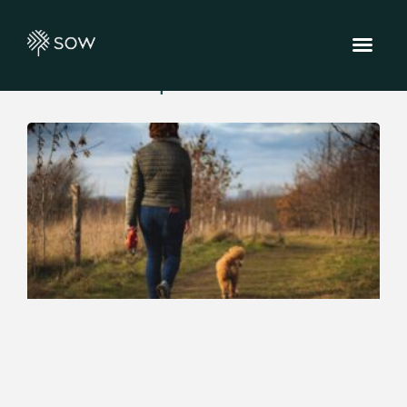
[rank_math_breadcrumb]
Controlar o peso