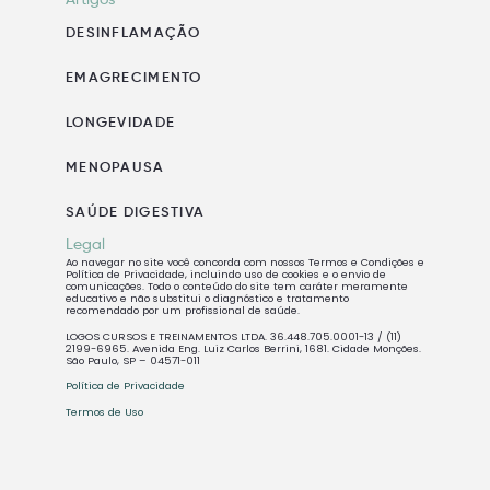
Artigos
DESINFLAMAÇÃO
EMAGRECIMENTO
LONGEVIDADE
MENOPAUSA
SAÚDE DIGESTIVA
Legal
Ao navegar no site você concorda com nossos Termos e Condições e
Política de Privacidade, incluindo uso de cookies e o envio de
comunicações. Todo o conteúdo do site tem caráter meramente
educativo e não substitui o diagnóstico e tratamento
recomendado por um profissional de saúde.
LOGOS CURSOS E TREINAMENTOS LTDA. 36.448.705.0001-13 / (11)
2199-6965. Avenida Eng. Luiz Carlos Berrini, 1681. Cidade Monções.
São Paulo, SP – 04571-011
Política de Privacidade
Termos de Uso