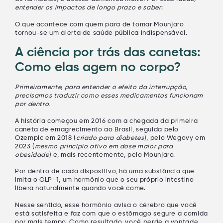
entender os impactos de longo prazo e saber
:
O que acontece com quem para de tomar Mounjaro
tornou-se um alerta de saúde pública indispensável.
A ciência por trás das canetas:
Como elas agem no corpo?
Primeiramente, para entender o efeito da interrupção,
precisamos traduzir como esses medicamentos funcionam
por dentro.
A história começou em 2016 com a chegada da primeira
caneta de emagrecimento ao Brasil, seguida pelo
Ozempic em 2018 (
criado para diabetes
), pelo Wegovy em
2023 (
mesmo princípio ativo em dose maior para
obesidade
) e, mais recentemente, pelo Mounjaro.
Por dentro de cada dispositivo, há uma substância que
imita o GLP-1, um hormônio que o seu próprio intestino
libera naturalmente quando você come.
Nesse sentido, esse hormônio avisa o cérebro que você
está satisfeita e faz com que o estômago segure a comida
por mais tempo. Como resultado, você perde a vontade