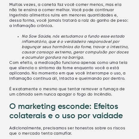
Muitas vezes, a caneta faz você comer menos, mas ela
não te ensina a comer melhor. Você pode continuar
ingerindo alimentos ruins em menores quantidades e,
dessa forma, você jamais tratará a raiz do ganho de peso:
a inflamação crônica.
Na Sow Saúde, nós estudamos a fundo esse estado
inflamatório, que é o verdadeiro responsável por
bagunçar seus hormônios da fome, travar o intestino,
causar cansaço extremo, gerar compulsão por doces
e acumular gordura na barriga.
Com efeito, a medicação funciona apenas como uma tela
que silencia o sintoma da fome enquanto você a está
aplicando. No momento em que você interrompe o uso, a
inflamação continua ali, intacta e queimando por dentro.
É exatamente o mesmo que tentar remover a fumaça de
um cômodo sem nunca apagar o fogo do incêndio.
O marketing esconde: Efeitos
colaterais e o uso por vaidade
Adicionalmente, precisamos ser honestos sobre os riscos
que o mercado tenta camuflar.