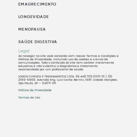
EMAGRECIMENTO
LONGEVIDADE
MENOPAUSA
SAÚDE DIGESTIVA
Legal
Ao navegar no site você concorda com nossos Termos e Condições e
Política de Privacidade, incluindo uso de cookies e o envio de
comunicações. Todo o conteúdo do site tem caráter meramente
educativo e não substitui o diagnóstico e tratamento
recomendado por um profissional de saúde.
LOGOS CURSOS E TREINAMENTOS LTDA. 36.448.705.0001-13 / (11)
2199-6965. Avenida Eng. Luiz Carlos Berrini, 1681. Cidade Monções.
São Paulo, SP – 04571-011
Política de Privacidade
Termos de Uso