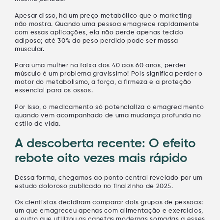
Apesar disso, há um preço metabólico que o marketing
não mostra. Quando uma pessoa emagrece rapidamente
com essas aplicações, ela não perde apenas tecido
adiposo; até 30% do peso perdido pode ser massa
muscular.
Para uma mulher na faixa dos 40 aos 60 anos,
perder
músculo é um problema gravíssimo
! Pois significa perder o
motor do metabolismo, a força, a firmeza e a proteção
essencial para os ossos.
Por isso, o medicamento só potencializa o emagrecimento
quando vem acompanhado de uma mudança profunda no
estilo de vida.
A descoberta recente: O efeito
rebote oito vezes mais rápido
Dessa forma, chegamos ao ponto central revelado por um
estudo doloroso publicado no finalzinho de 2025.
Os cientistas decidiram comparar dois grupos de pessoas:
um que emagreceu apenas com alimentação e exercícios,
e outro que utilizou as canetas modernas somadas a esses