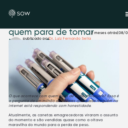
O que acontece com
quem para de tomar
2 meses atrás
(08/0
publicado por
Dr. Luiz Fernando Sella
Mounjaro?
O que acontece com quem para de tomar Mounjaro?
Essa é
a pergunta de um milhão de dólares que quase ninguém na
internet está respondendo com honestidade.
Atualmente, as canetas emagrecedoras viraram o assunto
do momento e são vendidas quase como a oitava
maravilha do mundo para a perda de peso.