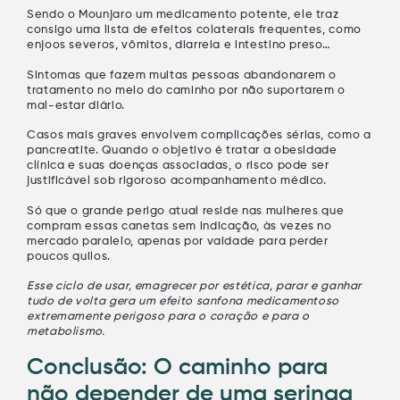
Sendo o Mounjaro um medicamento potente, ele traz
consigo uma lista de efeitos colaterais frequentes, como
enjoos severos, vômitos, diarreia e intestino preso…
Sintomas que fazem muitas pessoas abandonarem o
tratamento no meio do caminho por não suportarem o
mal-estar diário.
Casos mais graves envolvem complicações sérias, como a
pancreatite. Quando o objetivo é tratar a obesidade
clínica e suas doenças associadas, o risco pode ser
justificável sob rigoroso acompanhamento médico.
Só que o grande perigo atual reside nas mulheres que
compram essas canetas sem indicação, às vezes no
mercado paralelo, apenas por vaidade para perder
poucos quilos.
Esse ciclo de usar, emagrecer por estética, parar e ganhar
tudo de volta gera um efeito sanfona medicamentoso
extremamente perigoso para o coração e para o
metabolismo.
Conclusão: O caminho para
não depender de uma seringa