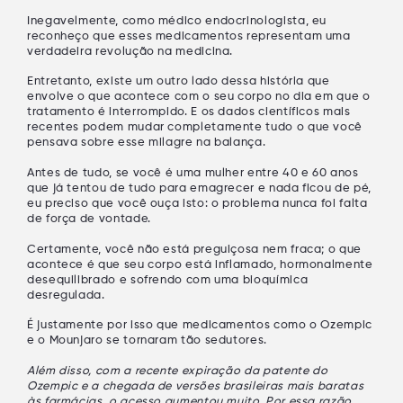
Inegavelmente, como médico endocrinologista, eu
reconheço que esses medicamentos representam uma
verdadeira revolução na medicina.
Entretanto, existe um outro lado dessa história que
envolve o que acontece com o seu corpo no dia em que o
tratamento é interrompido. E os dados científicos mais
recentes podem mudar completamente tudo o que você
pensava sobre esse milagre na balança.
Antes de tudo, se você é uma mulher entre 40 e 60 anos
que já tentou de tudo para emagrecer e nada ficou de pé,
eu preciso que você ouça isto: o problema nunca foi falta
de força de vontade.
Certamente, você não está preguiçosa nem fraca; o que
acontece é que seu corpo está inflamado, hormonalmente
desequilibrado e sofrendo com uma bioquímica
desregulada.
É justamente por isso que medicamentos como o Ozempic
e o Mounjaro se tornaram tão sedutores.
Além disso, com a recente expiração da patente do
Ozempic e a chegada de versões brasileiras mais baratas
às farmácias, o acesso aumentou muito. Por essa razão,